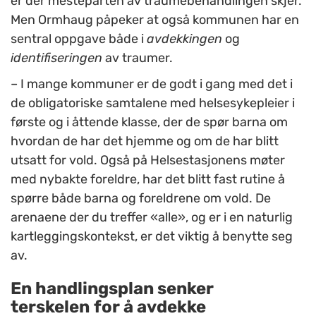
er der mesteparten av traumebehandlingen skjer.
Men Ormhaug påpeker at også kommunen har en
sentral oppgave både i
avdekkingen
og
identifiseringen
av traumer.
– I mange kommuner er de godt i gang med det i
de obligatoriske samtalene med helsesykepleier i
første og i åttende klasse, der de spør barna om
hvordan de har det hjemme og om de har blitt
utsatt for vold. Også på Helsestasjonens møter
med nybakte foreldre, har det blitt fast rutine å
spørre både barna og foreldrene om vold. De
arenaene der du treffer
«
alle
»
, og er i en naturlig
kartleggingskontekst, er det viktig å benytte seg
av.
En handlingsplan senker
terskelen
for å avdekke