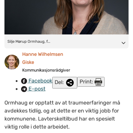
Silje Mørup Ormhaug, forsker og psykologspesialist ved
Silje Mørup Ormhaug, f...
Nasjonalt kunnskapssenter om vold og traumatisk stress
Hanne Wilhelmsen
(NKVTS), sier
det er viktig at ansatte i helse- og omsorgsyrker
Giske
tar initiativ til å spørre etter potensielt traumatiserende
Kommunikasjonsrådgiver
erfaringer.
(Foto: Kristoffer Sandven)
Facebook
Print:
Del:
E-post
Ormhaug er opptatt av at traumeerfaringer må
avdekkes tidlig, og at dette er en viktig jobb for
kommunene. Lavterskeltilbud har en spesielt
viktig rolle i dette arbeidet.