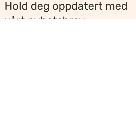
Hold deg oppdatert med
vårt nyhetsbrev
Jeg ønsker å motta nyhetsbrev
*
Jeg bekrefter å ha lest og er enig med
innholdet i
personvernerklæringen
*
Meld på
Ansvarlig redaktør
:
Ellen Hoxmark