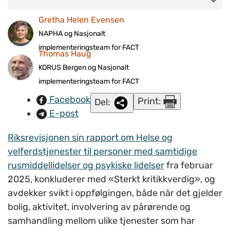
representanter fra politisk ledelse, helseforetak, tilhørende
Gretha Helen Evensen
kommuner, fastleger og representanter for brukere og
NAPHA og Nasjonalt
pårørende. Sammen skal
de gjøre strategiske valg om lokale
implementeringsteam for FACT
Thomas Haug
løsninger for et helhetlig og sammenhengende tjenestetilbud
KORUS Bergen og Nasjonalt
på tvers av kommunene og helseforetak.
(Illustrasjonsfoto:
implementeringsteam for FACT
Colourbox.com
)
Facebook
Print:
Del:
E-post
Riksrevisjonen sin rapport om Helse og
velferdstjenester til personer med samtidige
rusmiddellidelser og psykiske lidelser
fra februar
2025, konkluderer med
«
Sterkt kritikkverdig
»
, og
avdekker svikt i oppfølgingen, både når det gjelder
bolig, aktivitet, involvering av pårørende og
samhandling mellom ulike tjenester som har