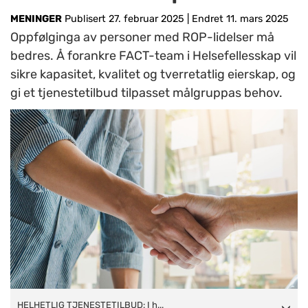
MENINGER
Publisert 27. februar 2025
|
Endret 11. mars 2025
Oppfølginga av personer med ROP-lidelser må
bedres. Å forankre FACT-team i Helsefellesskap vil
sikre kapasitet, kvalitet og tverretatlig eierskap, og
gi et tjenestetilbud tilpasset målgruppas behov.
HELHETLIG TJENESTETILBUD:
HELHETLIG TJENESTETILBUD: I h...
I helsefelleskapene møtes