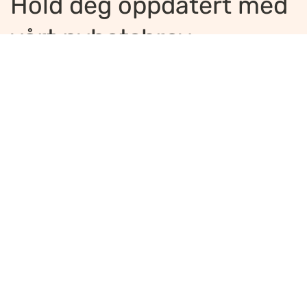
Hold deg oppdatert med
vårt nyhetsbrev
Jeg ønsker å motta nyhetsbrev
*
Jeg bekrefter å ha lest og er enig med
innholdet i
personvernerklæringen
*
Meld på
Ansvarlig redaktør
:
Ellen Hoxmark