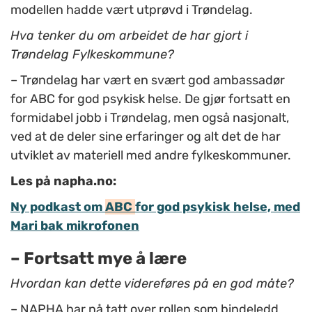
modellen hadde vært utprøvd i Trøndelag.
Hva tenker du om arbeidet de har gjort i
Trøndelag Fylkeskommune?
–
Trøndelag har vært en svært god ambassadør
for ABC for god psykisk helse. De gjør fortsatt en
formidabel jobb i Trøndelag, men også nasjonalt,
ved at de deler sine erfaringer og alt det de har
utviklet av materiell med andre fylkeskommuner.
Les på napha.no:
Ny pod
kast om
ABC
for god psykisk helse, med
Mari bak mikrofonen
– Fortsatt mye å lære
Hvordan kan dette videreføres på en god måte?
–
NAPHA har nå tatt over rollen som bindeledd