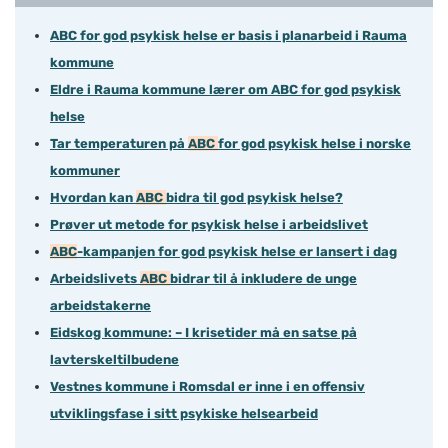
ABC for god psykisk helse er basis i planarbeid i Rauma
kommune
Eldre i Rauma kommune lærer om ABC for god psykisk
helse
Tar temperaturen på
ABC
for god psykisk helse i norske
kommuner
Hvordan kan
ABC
bidra til god psykisk helse?
Prøver ut metode for psykisk helse i arbeidslivet
ABC
-kampanjen for god psykisk helse er lansert i dag
Arbeidslivets
ABC
bidrar til å inkludere de unge
arbeidstakerne
Eidskog kommune: – I krisetider må en satse på
lavterskeltilbudene
Vestnes kommune i Romsdal er inne i en offensiv
utviklingsfase i sitt psykiske helsearbeid