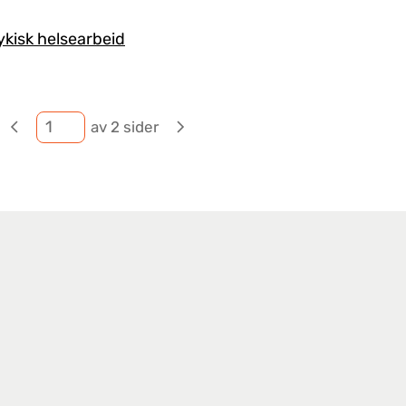
ykisk helsearbeid
av 2 sider