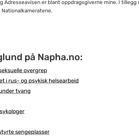
dresseavisen er blant oppdragsgiverne mine. I tillegg s
n Nationalkameratene.
oglund på Napha.no:
seksuelle overgrep
et i rus- og psykisk helsearbeid
 under tvang
sykologer
styrte sengeplasser