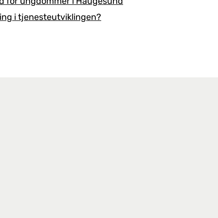
bud for ungdommer i Haugesund
ng i tjenesteutviklingen?