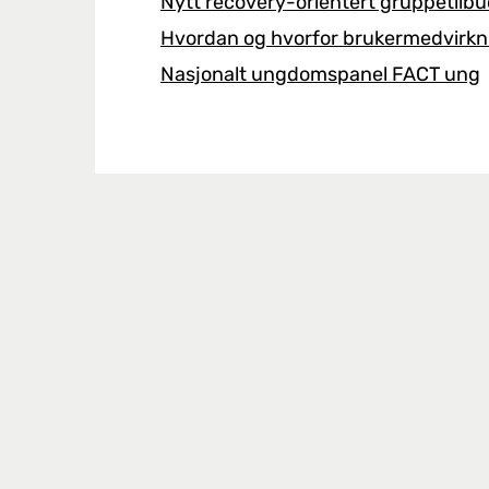
Nytt recovery-orientert gruppetil
Hvordan og hvorfor brukermedvirkni
Nasjonalt ungdomspanel FACT ung