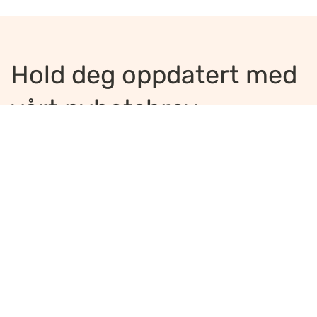
Hold deg oppdatert med
vårt nyhetsbrev
Jeg ønsker å motta nyhetsbrev
*
Jeg bekrefter å ha lest og er enig med
innholdet i
personvernerklæringen
*
Meld på