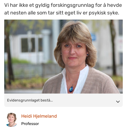
Vi har ikke et gyldig forskingsgrunnlag for å hevde
at nesten alle som tar sitt eget liv er psykisk syke.
Evidensgrunnlaget består hovedsakelig av psykologiske
Evidensgrunnlaget bestå...
autopsistudier der man har stilt psykiatriske diagnoser på
Heidi Hjelmeland
avdøde etter å ha intervjuet et par etterlatte, ofte mange år
etter selvmordet, skriver Heidi Hjelmeland. FOTO: Roald Lund
Professor