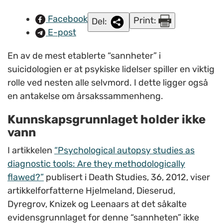
Fleiner/NAPHA.
Facebook
Print:
Del:
E-post
En av de mest etablerte “sannheter” i
suicidologien er at psykiske lidelser spiller en viktig
rolle ved nesten alle selvmord. I dette ligger også
en antakelse om årsakssammenheng.
Kunnskapsgrunnlaget holder ikke
vann
I artikkelen
“Psychological autopsy studies as
diagnostic tools: Are they methodologically
flawed?”
publisert i Death Studies, 36, 2012, viser
artikkelforfatterne Hjelmeland, Dieserud,
Dyregrov, Knizek og Leenaars at det såkalte
evidensgrunnlaget for denne “sannheten” ikke