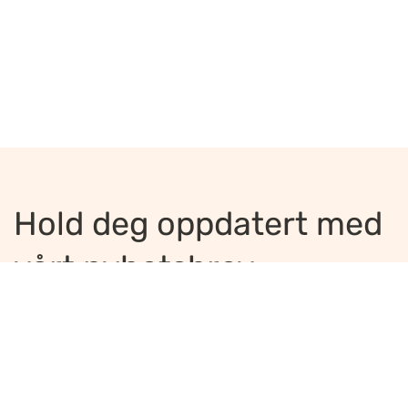
Hold deg oppdatert med
vårt nyhetsbrev
Jeg ønsker å motta nyhetsbrev
*
Jeg bekrefter å ha lest og er enig med