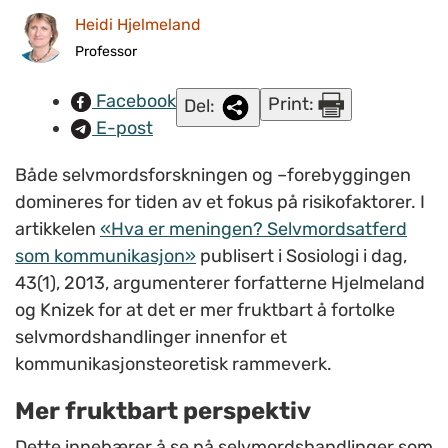
Heidi Hjelmeland
mening handlingen har for den suicidale personen, skriver
Heidi Hjelmeland. FOTO: Roald Lund Fleiner/NAPHA.
Professor
Facebook
Print:
Del:
E-post
Både selvmordsforskningen og –forebyggingen
domineres for tiden av et fokus på risikofaktorer. I
artikkelen
«Hva er meningen? Selvmordsatferd
som kommunikasjon»
publisert i Sosiologi i dag,
43(1), 2013, argumenterer forfatterne Hjelmeland
og Knizek for at det er mer fruktbart å fortolke
selvmordshandlinger innenfor et
kommunikasjonsteoretisk rammeverk.
Mer fruktbart perspektiv
Dette innebærer å se på selvmordshandlinger som