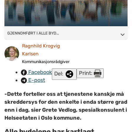
GJENNOMFØRT I ALLE BYDELER: Rapportene fra BrukerPlan-
GJENNOMFØRT I ALLE BYD...
kartleggingen i Oslo 2017 ble presentert 26.januar 2018. De
Ragnhild Krogvig
tegner et utfordringsbilde: Oslo-tjenestene har blant annet
Karlsen
flere brukere med alvorlige psykiske helseproblemer, færre
Kommunikasjonsrådgiver
som er i arbeid, og flere som mangler en tilfredsstillende bolig,
Facebook
Print:
Del:
enn ellers i landet.
E-post
-Dette forteller oss at tjenestene kanskje må
skreddersys for den enkelte i enda større grad
enn i dag, sier Grete Vedlog, spesialkonsulent i
Helseetaten i Oslo kommune.
Alle bydelene har kartlagt