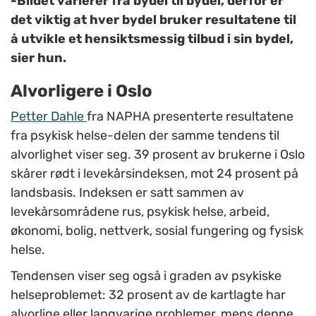
-Bildet varierer fra bydel til bydel, derfor er
det viktig at hver bydel bruker resultatene til
å utvikle et hensiktsmessig tilbud i sin bydel,
sier hun.
Alvorligere i Oslo
Petter Dahle
fra NAPHA presenterte resultatene
fra psykisk helse-delen der samme tendens til
alvorlighet viser seg. 39 prosent av brukerne i Oslo
skårer rødt i levekårsindeksen, mot 24 prosent på
landsbasis. Indeksen er satt sammen av
levekårsområdene rus, psykisk helse, arbeid,
økonomi, bolig, nettverk, sosial fungering og fysisk
helse.
Tendensen viser seg også i graden av psykiske
helseproblemet: 32 prosent av de kartlagte har
alvorlige eller langvarige problemer, mens denne