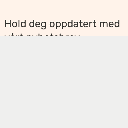
Hold deg oppdatert med
vårt nyhetsbrev
Jeg ønsker å motta nyhetsbrev
*
Jeg bekrefter å ha lest og er enig med
innholdet i
personvernerklæringen
*
Meld på